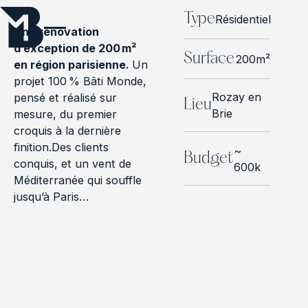
Type
Résidentiel
Une rénovation
d’exception de 200 m²
Surface
200m²
en région parisienne.
Un
projet 100 % Bâti Monde,
Rozay en
pensé et réalisé sur
Lieu
Brie
mesure, du premier
croquis à la dernière
finition.Des clients
~
Budget
conquis, et un vent de
600k
Méditerranée qui souffle
jusqu’à Paris…